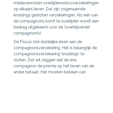
medevennoten overlijdensrisicoverzekeringen
op elkaars leven. Dat zijn zogenaamde
kruislings gesloten verzekeringen. Als een van
de compagnons komt te overlijden wordt een
bedrag uitgekeerd voor de 'overblijvende'
compagnon(s).
De Fiscus stel duidelijke eisen aan de
compagnonsverzekering. Het is belangrijk de
compagnonsverzekering 'kruislings' te
sluiten. Dat wil zeggen dat de ene
compagnon de premie op het leven van de
ander betaalt. Het moeten betalen van
successierechten wordt hiermee voorkomen.
Doel is dat hiermee de continuïteit van het
bedrijf wordt gewaarborgd, na overlijden van
een van de eigenaren/vennoten. Ook wordt
hiermee voorkomen dat de nabestaanden
zich moeten bezighouden met de