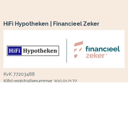
HiFi Hypotheken | Financieel Zeker
KvK 77203488
Kifid registratienummer 300.012172
Ridderspoorstraat 5
2153 BT
Nieuw-Vennep
0252-700 232
info@hifihypotheken.nl