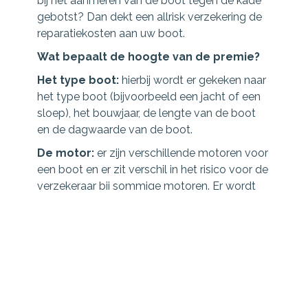
bij het aanmeren van de boot tegen de kade
gebotst? Dan dekt een allrisk verzekering de
reparatiekosten aan uw boot.
Wat bepaalt de hoogte van de premie?
Het type boot:
hierbij wordt er gekeken naar
het type boot (bijvoorbeeld een jacht of een
sloep), het bouwjaar, de lengte van de boot
en de dagwaarde van de boot.
De motor:
er zijn verschillende motoren voor
een boot en er zit verschil in het risico voor de
verzekeraar bij sommige motoren. Er wordt
bijvoorbeeld gekeken of het een ingebouwde
motor of een buitenboord motor is. Ook wil
de verzekeraar graag weten welke brandstof
er gebruikt wordt en wat het totale vermogen
is van de motor.