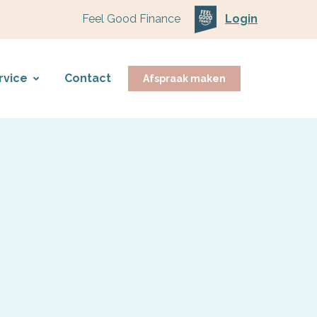
Feel Good Finance
Login
rvice
Contact
Afspraak maken